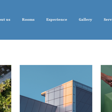
ut us
Rooms
Experience
Gallery
Serv