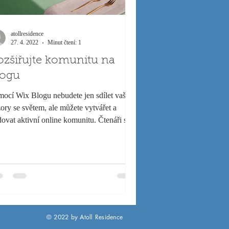
atollresidence
27. 4. 2022
Minut čtení: 1
ozšiřujte komunitu na
logu
ocí Wix Blogu nebudete jen sdílet vaše
ory se světem, ale můžete vytvářet a
ovat aktivní online komunitu. Čtenáři se
ou do...
© 2022 by Atoll Residence