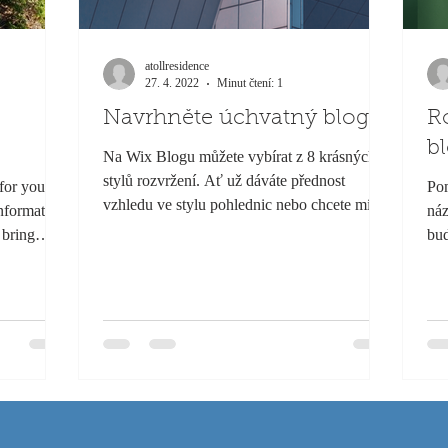
atollresidence
27. 4. 2022
Minut čtení: 1
Navrhněte úchvatný blog
R
b
Na Wix Blogu můžete vybírat z 8 krásných
stylů rozvržení. Ať už dáváte přednost
for you on
Pom
vzhledu ve stylu pohlednic nebo chcete mít
nformation
náz
blog v...
 bring
bud
moh